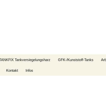
x
 ein
in Problem!
itbeschichtung
nd Alu-Tanks.
TANKFIX Tankversiegelungsharz
GFK-/Kunststoff-Tanks
Arb
Kontakt
Infos
Vi
Impressum
Anl
Datenschutzerklärung