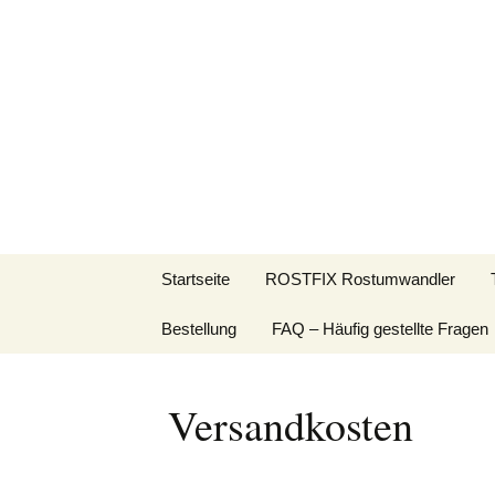
WAGNER Rostfix+Tankfi
Tankversiegelungs-Set ist
Rost im Tank? …ke
Komplettpaket zur Langze
von Blech-, Kunststoff- u
Zum
Startseite
ROSTFIX Rostumwandler
Inhalt
springen
Bestellung
FAQ – Häufig gestellte Fragen
Versandkosten