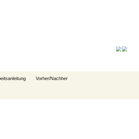
Sprache:
Suchen
eitsanleitung
Vorher/Nachher
nach:
deo-Workshop
eitung als PDF